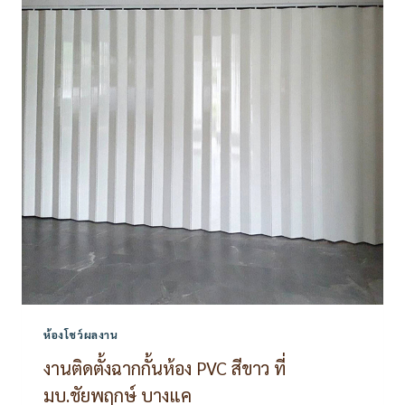
แอร์
PVC
ที่
ลาดกระบัง
กรุงเทพ
ห้องโชว์ผลงาน
งานติดตั้งฉากกั้นห้อง PVC สีขาว ที่
มบ.ชัยพฤกษ์ บางแค