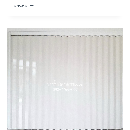
ฉาก
อ่านต่อ
กั้น
ห้อง
กั้น
แอร์
ออฟฟิศ
สำนักงาน
งาน
ติด
ตั้ง
ที่
ศรีนครินทร์
ซอย
16