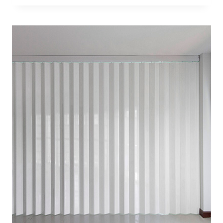
กั้น
ห้อง
กั้น
แอร์
ฉาก
กั้น
ห้อง
แบบ
ญี่ปุ่น
ซอย
แสง
ชัย
สมุทรปราการ