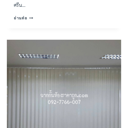
ศรีน…
ผล
อ่านต่อ
งาน
ติด
ตั้ง
ฉาก
กั้น
ห้อง
กั้น
แอร์
PVC
ที่
ห้าง
โลตัส
ศรีนครินทร์