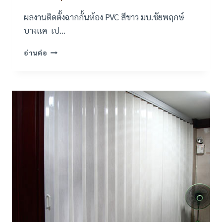
ผลงานติดตั้งฉากกั้นห้อง PVC สีขาว มบ.ชัยพฤกษ์
บางแค เป…
งาน
อ่านต่อ
ติด
ตั้ง
ฉาก
กั้น
ห้อง
PVC
สี
ขาว
ที่
มบ.ชัยพฤกษ์
บางแค