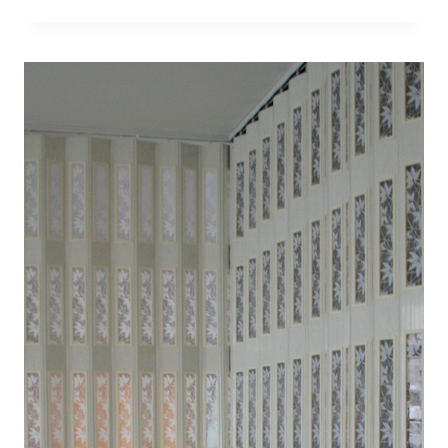
งาน
ติด
ตั้ง
ฉาก
กั้น
ห้อง
PVC
สี
ขาว
ลายไม้
ย่าน
สุขุมวิท
บางนา
ศรีนครินทร์