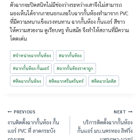
ตัวฉากจะปิดสนิทไม่มีช่องว่างระหว่างเสาจึงไม่สามารถ
มองเห็นได้จากภายนอกและใบฉากกั้นห้องทำมาจาก PVC
ที่มีความหนาแข็งแรงทนทาน ฉากกั้นห้อง กั้นแอร์ สีขาว
ให้ความสวยงาม ดูเรียบหรู ทันสมัย จึงทำให้สถานที่มีความ
โดดเด่น
Post
#
จำหน่ายฉากกั้นห้อง
#
ฉากกั้นห้อง
Tags:
#
ฉากกั้นห้อง กั้นแอร์
#
ฉากกั้นห้องราคาถูก
#
ติดฉากกั้นห้อง
#
ติดฉากศรีนครินทร์
#
ติดฉากโลตัส
เมนู
PREVIOUS
NEXT
นำทาง
งานติดตั้งฉากกั้นห้อง กั้น
บริการติดตั้งฉากกั้นห้อง
เรื่อง
แอร์ PVC ที่ ลาดกระบัง
กั้นแอร์ มบ.นครทอง ลิฟวิ่ง
กรุงเทพ
แพรกษา-บางปู