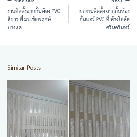
เมนู
PREVIOUS
NEXT
นำทาง
งานติดตั้งฉากกั้นห้อง PVC
ผลงานติดตั้ง ฉากกั้นห้อง
เรื่อง
สีขาว ที่ มบ.ชัยพฤกษ์
กั้นแอร์ PVC ที่ ห้างโลตัส
บางแค
ศรีนครินทร์
Similar Posts