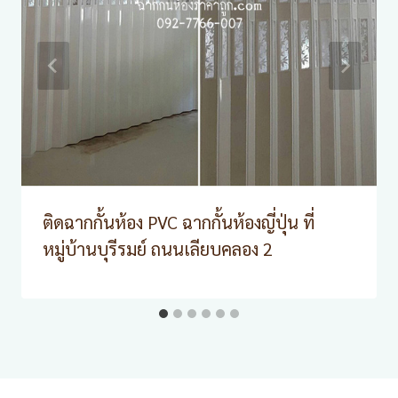
ติดฉากกั้นห้อง PVC ฉากกั้นห้องญี่ปุ่น ที่
หมู่บ้านบุรีรมย์ ถนนเลียบคลอง 2