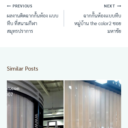
เมนู
PREVIOUS
NEXT
นำทาง
ผลงานติดฉากกั้นห้อง แบบ
ฉากกั้นห้องแบบทึบ
เรื่อง
ทึบ ที่สนามกีฬา
หมู่บ้าน the color2 ซอย
สมุทรปราการ
มหาชัย
Similar Posts