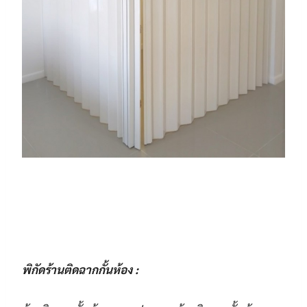
พิกัดร้านติดฉากกั้นห้อง :