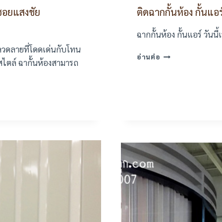
 ซอยแสงชัย
ติดฉากกั้นห้อง กั้นแอ
ฉากกั้นห้อง กั้นแอร์ วั
มีลวดลายที่โดดเด่นกับโทน
ติด
อ่านต่อ
กสไตล์ ฉากั้นห้องสามารถ
ฉาก
กั้น
ห้อง
กั้น
แอร์
ออฟฟิศ
สำนักงาน
ที่
บางนา-
สุขุมวิท