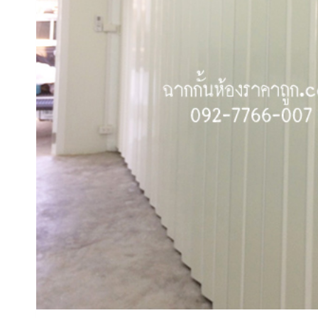
ชัย
สมุทรปราการ