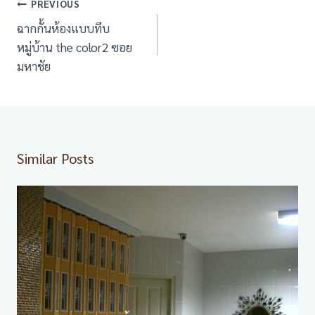
เมนู
PREVIOUS
นำทาง
ฉากกั้นห้องแบบทึบ
เรื่อง
หมู่บ้าน the color2 ซอย
มหาชัย
Similar Posts