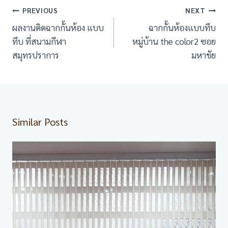
เมนู
PREVIOUS
NEXT
นำทาง
ผลงานติดฉากกั้นห้อง แบบ
ฉากกั้นห้องแบบทึบ
เรื่อง
ทึบ ที่สนามกีฬา
หมู่บ้าน the color2 ซอย
สมุทรปราการ
มหาชัย
Similar Posts