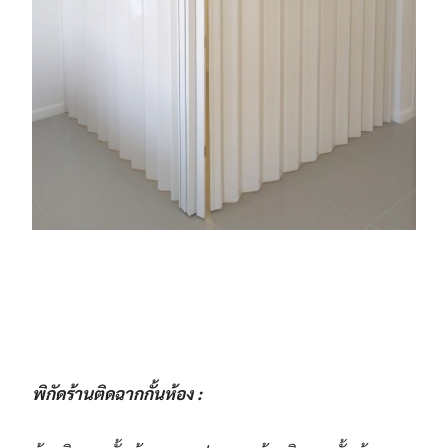
พิกัดร้านติดฉากกั้นห้อง :